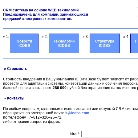
CRM система на основе WEB технологий.
Предназначена для компаний, занимающихся
продажей электронных компонентов.
» 1.
» 2.
» 3.
» 4.
Новости
Технологии
Структура
П
ICDBS
ICDBS
ICDBS
» Стоимость
Стоимость внедрения в Вашу компанию IC DataBase System зависит от раб
провести для адаптации системы, конвертации данных и обучения персон
базовой версии составляет
280 000
рублей без ограничения на количество 
» Контакты
По любым вопросам, связанным с использование или покупкой CRM систем
обращаться по электронной почте
it@icdbs.com
,
по телефону +7–812–326–25–72,
либо отправив запрос из формы:
Имя*: