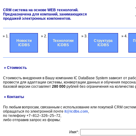
CRM система на основе WEB технологий.
Предназначена для компаний, занимающихся
продажей электронных компонентов.
» 1.
» 2.
» 3.
» 4.
Новости
Технологии
Структура
П
ICDBS
ICDBS
ICDBS
» Стоимость
Стоимость внедрения в Вашу компанию IC DataBase System зависит от раб
провести для адаптации системы, конвертации данных и обучения персон
базовой версии составляет
280 000
рублей без ограничения на количество 
» Контакты
По любым вопросам, связанным с использование или покупкой CRM систем
обращаться по электронной почте
it@icdbs.com
,
по телефону +7–812–326–25–72,
либо отправив запрос из формы:
Имя*: