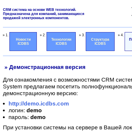
CRM система на основе WEB технологий.
Предназначена для компаний, занимающихся
продажей электронных компонентов.
» 1.
» 2.
» 3.
» 4.
Новости
Технологии
Структура
П
ICDBS
ICDBS
ICDBS
» Демонстрационная версия
Для ознакомления с возможностями CRM систе
System предлагаем посетить полнофункционал
демонстрационную версию:
http://demo.icdbs.com
логин:
demo
пароль:
demo
При установки системы на сервере в Вашей лок