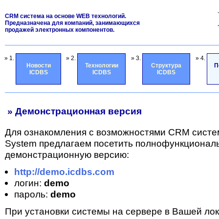
CRM система на основе WEB технологий.
Предназначена для компаний, занимающихся
продажей электронных компонентов.
» 1.
» 2.
» 3.
» 4.
Новости
Технологии
Структура
П
ICDBS
ICDBS
ICDBS
» Демонстрационная версия
Для ознакомления с возможностями CRM систе
System предлагаем посетить полнофункционал
демонстрационную версию:
http://demo.icdbs.com
логин:
demo
пароль:
demo
При установки системы на сервере в Вашей лок