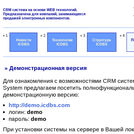
CRM система на основе WEB технологий.
Предназначена для компаний, занимающихся
продажей электронных компонентов.
» 1.
» 2.
» 3.
» 4.
Новости
Технологии
Структура
П
ICDBS
ICDBS
ICDBS
» Демонстрационная версия
Для ознакомления с возможностями CRM систе
System предлагаем посетить полнофункционал
демонстрационную версию:
http://demo.icdbs.com
логин:
demo
пароль:
demo
При установки системы на сервере в Вашей лок