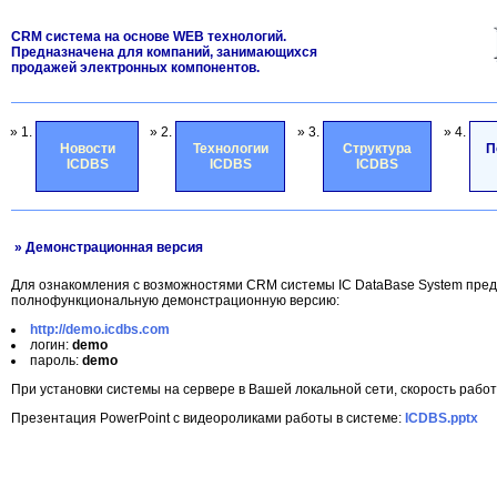
CRM система на основе WEB технологий.
Предназначена для компаний, занимающихся
продажей электронных компонентов.
» 1.
» 2.
» 3.
» 4.
Новости
Технологии
Структура
П
ICDBS
ICDBS
ICDBS
» Демонстрационная версия
Для ознакомления с возможностями CRM системы IC DataBase System пред
полнофункциональную демонстрационную версию:
http://demo.icdbs.com
логин:
demo
пароль:
demo
При установки системы на сервере в Вашей локальной сети, скорость рабо
Презентация PowerPoint с видеороликами работы в системе:
ICDBS.pptx