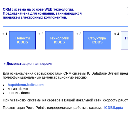
CRM система на основе WEB технологий.
Предназначена для компаний, занимающихся
продажей электронных компонентов.
» 1.
» 2.
» 3.
» 4.
Новости
Технологии
Структура
П
ICDBS
ICDBS
ICDBS
» Демонстрационная версия
Для ознакомления с возможностями CRM системы IC DataBase System пред
полнофункциональную демонстрационную версию:
http://demo.icdbs.com
логин:
demo
пароль:
demo
При установки системы на сервере в Вашей локальной сети, скорость рабо
Презентация PowerPoint с видеороликами работы в системе:
ICDBS.pptx