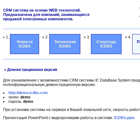
CRM система на основе WEB технологий.
Предназначена для компаний, занимающихся
продажей электронных компонентов.
» 1.
» 2.
» 3.
» 4.
Новости
Технологии
Структура
П
ICDBS
ICDBS
ICDBS
» Демонстрационная версия
Для ознакомления с возможностями CRM системы IC DataBase System пред
полнофункциональную демонстрационную версию:
http://demo.icdbs.com
логин:
demo
пароль:
demo
При установки системы на сервере в Вашей локальной сети, скорость рабо
Презентация PowerPoint с видеороликами работы в системе:
ICDBS.pptx