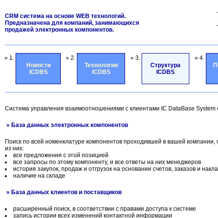
CRM система на основе WEB технологий.
Предназначена для компаний, занимающихся
продажей электронных компонентов.
» 1.
» 2.
» 3.
» 4.
Новости
Технологии
Структура
П
ICDBS
ICDBS
ICDBS
Система управления взаимоотношениями с клиентами IC DataBase System
» База данных электронных компонентов
Поиск по всей номенклатуре компонентов проходившей в вашей компании, 
из них:
все предложения с этой позицией
все запросы по этому компоненту, и все ответы на них менеджеров
история закупок, продаж и отгрузок на основании счетов, заказов и накл
наличие на складе
» База данных клиентов и поставщиков
расширенный поиск, в соответствии с правами доступа к системе
запись истории всех изменений контактной информации