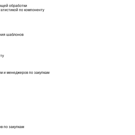
ющей обработки
татистикой по компоненту
ания шаблонов
ету
м и менеджеров по закупкам
в по закупкам