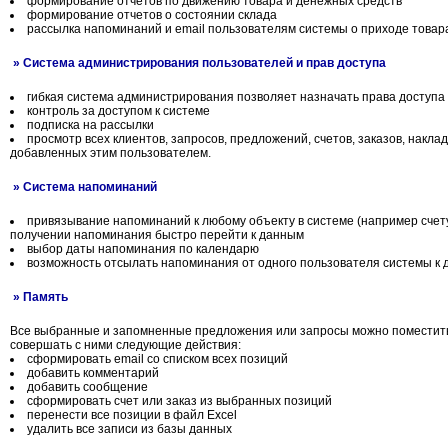
формирование отчетов по движению товара и денежных средств
формирование отчетов о состоянии склада
рассылка напоминаний и email пользователям системы о приходе товар
» Система администрирования пользователей и прав доступа
гибкая система администрирования позволяет назначать права доступа
контроль за доступом к системе
подписка на рассылки
просмотр всех клиентов, запросов, предложений, счетов, заказов, накл
добавленных этим пользователем.
» Система напоминаний
привязывание напоминаний к любому объекту в системе (например счету
получении напоминания быстро перейти к данным
выбор даты напоминания по календарю
возможность отсылать напоминания от одного пользователя системы к 
» Память
Все выбранные и запомненные предложения или запросы можно поместить
совершать с ними следующие действия:
сформировать email со списком всех позиций
добавить комментарий
добавить сообщение
сформировать счет или заказ из выбранных позиций
перенести все позиции в файл Excel
удалить все записи из базы данных