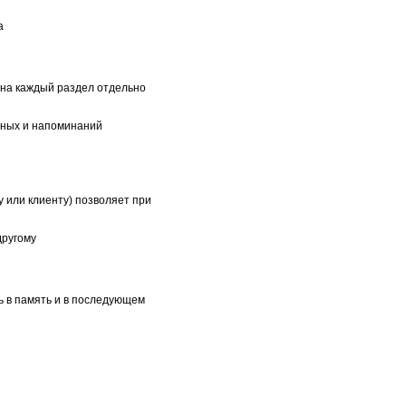
а
 на каждый раздел отдельно
адных и напоминаний
 или клиенту) позволяет при
другому
 в память и в последующем