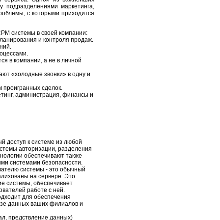
у подразделениями маркетинга,
проблемы, с которыми приходится
СРМ системы в своей компании:
планирования и контроля продаж.
ний.
роцессами.
ся в компании, а не в личной
ают «холодные звонки» в одну и
м проигранных сделок.
тинг, администрация, финансы и
 доступ к системе из любой
истемы авторизации, разделения
хнологии обеспечивают также
ыми системами безопасности.
вателю системы - это обычный
ализованы на сервере. Это
ие системы, обеспечивает
ователей работе с ней.
одходит для обеспечения
азе данных ваших филиалов и
ал, предствление данных)