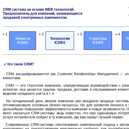
CRM система на основе WEB технологий.
Предназначена для компаний, занимающихся
продажей электронных компонентов.
» 1.
» 2.
» 3.
» 4.
Новости
Технологии
Структура
П
ICDBS
ICDBS
ICDBS
» Что такое CRM?
СRM расшифровывается как Customer Relationships Management — уп
клиентами.
CRM — это стратегия компании, определяющая взаимодействие с клие
аспектах: она касается закупки, продажи, доставки и обслуживания клиент
ведение складского учета и т. п.
На сегодняшний день многие компании уже внедрили мощные системы
оптимизировали основные бизнес-процессы. Но для развития бизнеса в 
дальнейшее повышение эффективности компании и новые возможности. О
могут оказаться CRM-системы: ведь известно, что при одинаковых потре
услуги потребитель пойдет в ту компанию, где ему окажут лучший сервис.
Современные CRM-системы обеспечивают комплексный подход к автом
направлены на предоставление максимально удобного для потребител