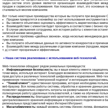
задач систем этого уровня является организация взаимодействия межд
продаж и сервисного обслуживания. Как показывает опыт, это основные 
сталкиваться многим компаниям.
Вот только некоторые преимущества которые вы получите при внедрении 
Продажи превратятся в конвейер за счет использования инструментов 
Вы сможете объективно оценивать эффективность маркетинговых кампа
Взаимодействие с клиентом будет проходить в соответствии с бизнес-п
В случае увольнения сотрудника, вся история работы с клиентом останет
записной книжке менеджера.
Исчезнет проблема «двойных звонков», когда несколько менеджеров дел
туже компанию.
Вы получите объективные данные по активности конкурентов и причина
Взаимодействие между различными отделами компании (продажи, марке
т. д.) станет прозрачным и эффективным.
» Наша система реализована с использованием веб-технологий.
Web-технологии обладают рядом уникальных преимуществ:
Информационная безопасность:
вы и ваши клиенты имеете защищенный
точки мира, используя интернет. Благодаря возможности использованию с
прав доступа и различных технологий шифрования и кодирования. Web-те
применение технологии "электронной подписи" и интеграцию корпоративн
"Тонкий клиент":
единственная программа, которая необходима пользо
веб-браузер. Вся логика работы системы, обработка и хранение данных ре
позволяет кардинально сократить затраты на развертывание и поддержан
полноценную работу удаленных пользователей, а также на обучение польз
Распределенность:
благодаря web-архитектуре, система оптимально п
централизованного хранения информации и прозрачного подключения в б
региональных представителей через Интернет/Интранет.
Масштабируемость:
каждый уровень системы (бизнес логика, функцион