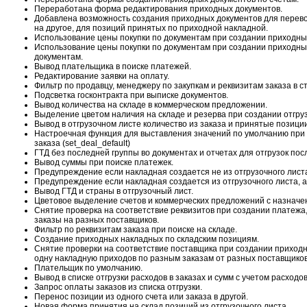
Переработана форма редактирования приходных документов.
Добавлена возможность создания приходных документов для перево
на другое, для позиций принятых по приходной накладной.
Использование цены покупки по документам при создании приходных
Использование цены покупки по документам при создании приходны
документам.
Вывод плательщика в поиске платежей.
Редактирование заявки на оплату.
Фильтр по продавцу, менеджеру по закупкам и реквизитам заказа в с
Подсветка госконтракта при выписке документов.
Вывод количества на складе в коммерческом предложении.
Выделение цветом наличия на складе и резерва при создании отгру
Вывод в отгрузочном листе количество из заказа и принятые позиции
Настроечная функция для выставления значений по умолчанию при 
заказа (set_deal_default)
ГТД без последней группы во документах и отчетах для отгрузок посл
Вывод суммы при поиске платежек.
Предупреждение если накладная создается не из отгрузочного лист
Предупреждение если накладная создается из отгрузочного листа, а
Вывод ГТД и страны в отгрузочный лист.
Цветовое выделение счетов и коммерческих предложений с назначени
Снятие проверка на соответствие реквизитов при создании платежа,
заказы на разных поставщиков.
Фильтр по реквизитам заказа при поиске на складе.
Создание приходных накладных по складским позициям.
Снятие проверки на соответствие поставщика при создании приходн
одну накладную приходов по разным заказам от разных поставщиков
Плательщик по умолчанию.
Вывод в списке отгрузки расходов в заказах и сумм с учетом расходов
Запрос оплаты заказов из списка отгрузки.
Перенос позиции из одного счета или заказа в другой.
Новая форма принятия на склад позиций из отгрузочного листа.