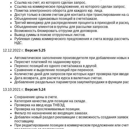
Ссылка на счет, из которого сделан запрос.
Ссылка на коммерческое предложение, из которого сделан запрос.
Пометка электронного оборота для каждого юр. лица.
Доступ только в своим счетам для контакта при транслировании на с
Объединение одинаковых позиций в счете/заказе.
Третий менеджер для распределения процента в приходной и расхо
Объединение клиентов в группы для рассылки запросов.
Возможность блокировать отгрузки для договоров.
Вывод суммы в поиске отгрузочных листов.
Рублевая сумма коммерческого предложения и счета всегда рассчиты
НДС.
12.12.2022 г.:
Версия 5.25
Автоматическое заполнение производителя при добавлении новых 
Пересчет платежей по заданному курсу.
Перенос позиций из одного счета/заказа в другой.
Сравнение и выделение позиций при переносе.
Количество дней для запросов при которых идет проверка при ввод
Дата возврата, для расчета курса в валютных счетах.
Добавление раздельных параметров закупки/продажи в функции рас
13.10.2021 г.:
Версия 5.24
Сохранение цены в счете.
Категория качества для позиции на складе.
Проверка на ввод кода ТНВЭД.
Проверка на прослеживаемые позиции.
Фильтр по назначению во входящих заказах.
Добавлен новый раздел рекламации с возможность создания заявок н
поставщику.
При редактировании позиции в коммерческом предложении или сче