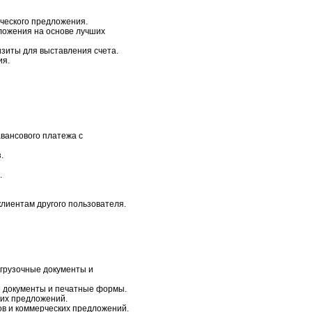
рческого предложения.
ложения на основе лучших
изиты для выставления счета.
ия.
вансового платежа с
.
.
лиентам другого пользователя.
тгрузочные документы и
е документы и печатные формы.
ких предложений.
зов и коммерческих предложений.