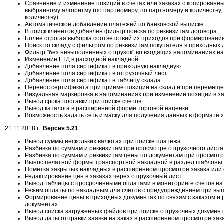
Сравнение и изменение позиций в счетах или заказах с копирован
выбранному алгоритму (по партномеру, по партномеру и количеству, 
количеству).
Автоматическое добавление платежей по банковской выписке.
В поиск клиентов добавлен фильтр поиска по реквизитам договора.
Более строгая выборка соответствий из приходов при формировании
Поиск по складу с фильтром по реквизитам покупателя в приходных 
Фильтр "без невыполненных отгрузок" во входящих напоминаниях на 
Изменение ГТД в расходной накладной.
Добавление поля сертификат в приходную накладную.
Добавление поля сертификат в отгрузочный лист.
Добавление поля сертификат в таблицу склада.
Перенос сертификата при приеме позиции на склад и при перемещен
Визуальная маркировка в напоминаниях при изменении позиции в за
Вывод срока поставки при поиске счетов.
Вывод каталога в расширенной форме торговой наценки.
Возможность задать сеть и маску для получения данных в формате x
21.11.2018 г.:
Версия 5.21
Вывод суммы нескольких валютах при поиске платежа.
Разбивка по суммам и реквизитам при просмотре отгрузочного листа
Разбивка по суммам и реквизитам цены по документам при просмотре
Вынос печатной формы транспортной накладной в раздел шаблоны.
Пометка закрытых накладных в расширенном просмотре заказа или 
Редактирование цен в заказах через отгрузочный лист.
Вывод таблицы с просроченными оплатами в мониторинге счетов на 
Режим оплаты по накладным для счетов с предупреждением при вып
Формирование цены в приходных документах по связям с заказом и
документах.
Вывод списка загруженных файлов при поиске отгрузочных документ
Вывод даты отправки заявки на заказ в расширенном просмотре зак