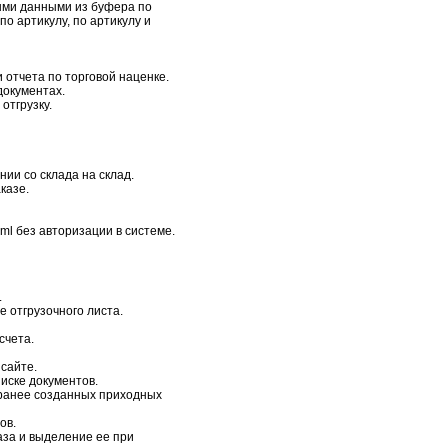
ными данными из буфера по
по артикулу, по артикулу и
 отчета по торговой наценке.
документах.
отгрузку.
ии со склада на склад.
казе.
ml без авторизации в системе.
.
 отгрузочного листа.
счета.
сайте.
иске документов.
 ранее созданных приходных
ов.
аза и выделение ее при