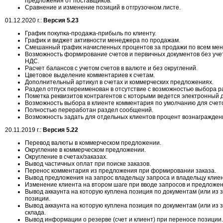
предложения от поставщиков.
Сравнение и изменение позиций в отгрузочном листе.
01.12.2020 г.:
Версия 5.23
График покупка-продажа-прибыль по клиенту.
График и виджет активности менеджера по продажам.
Смешанный график начисленных процентов за продажи по всем ме
Возможность формирование счетов и первичных документов без уче
НДС.
Расчет балансов с учетом счетов в валюте и без округлений.
Цветовое выделение комментариев к счетам.
Дополнительный артикул в счетах и коммерческих предложениях.
Раздел отпуск переименован в отсутствие с возможностью выбора р
Пометка реквизитов контрагентов с которыми ведется электронный 
Возможность выбора в клиенте комментария по умолчанию для счет
Полностью переработан раздел сообщений.
Возможность задать для отдельных клиентов процент вознагражден
20.11.2019 г.:
Версия 5.22
Перевод валюты в коммерческом предложении.
Округление в коммерческом предложении.
Округление в счетах/заказах.
Вывод частичных оплат при поиске заказов.
Перенос комментария из предложения при формировании заказа.
Вывод предложения на запрос владельцу запроса и владельцу клиен
Изменение клиента на втором шаге при вводе запросов и предложе
Вывод аккаунта на которую куплена позиция по документам (или из 
позиции.
Вывод аккаунта на которую куплена позиция по документам (или из 
склада.
Вывод информации о резерве (счет и клиент) при переносе позиции.