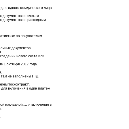
да с одного юридического лица
 документов по счетам.
х документов по расходным
татистике по покупателям.
зочных документов.
.
создании нового счета или
е 1 октября 2017 года.
а.
 там не заполнены ГТД.
ем 'госконтракт'.
 для включения в один платеж
ой накладной, для включения в
.
.