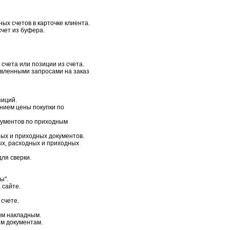
ых счетов в карточке клиента.
чет из буфера.
счета или позиции из счета.
авленными запросами на заказ
зиций.
анием цены покупки по
кументов по приходным
ых и приходных документов.
х, расходных и приходных
ля сверки.
ы".
 сайте.
 счете.
ым накладным.
м документам.