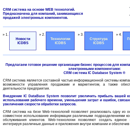
CRM система на основе WEB технологий.
Предназначена для компаний, занимающихся
продажей электронных компонентов.
» 1.
» 2.
» 3.
» 4.
Новости
Технологии
Структура
П
ICDBS
ICDBS
ICDBS
Предлагаем готовое решение организации бизнес процессов для комп
электронными компонентами:
CRM система IC Database System ®
CRM система является составной частью информационной системы компа
возможности управления продажами и маркетингом, а также обесп
деятельности предприятия.
Внедрение IC DataBase System позволит увеличить прибыль вашей к
использования рабочего времени, уменьшения затрат и ошибок, связа
увеличения скорости обработки запросов.
CRM система на безе Web-технологий позволяет реализовать одну из о
совместное использование информации различными подразделениями ком
обслуживания клиентов. Web-технологии позволяют создать единое 
интегрируя различные данные и приложения внутри компании и обеспечив 