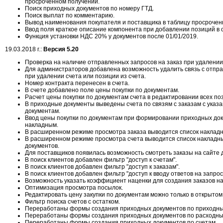
просроченном получении.
Поиск приходных документов по номеру ГТД.
Поиск выплат по комментарию.
Вывод наименования покупателя и поставщика в таблицу просроченн
Ввод поля краткое описание компонента при добавлении позиций в с
Функция установки НДС 20% у документов после 01/01/2019.
19.03.2018 г.:
Версия 5.20
Проверка на наличие отправленных запросов на заказ при удалении 
Для администраторов добавлена возможность удалить связь с отпр
при удалении счета или позиции из счета.
Номер контракта перенесен в счета.
В счете добавлено поле цены покупки по документам.
Расчет цены покупки по документам счета в редактировании всех по
В приходные документы выведены счета по связям с заказам с указ
документам.
Ввод цены покупки по документам при формировании приходных до
накладным.
В расширенном режиме просмотра заказа выводится список накладн
В расширенном режиме просмотра счета выводится список накладны
документов.
Для поставщиков появилась возможность смотреть заказы на сайте д
В поиск клиентов добавлен фильтр "доступ к счетам".
В поиск клиентов добавлен фильтр "доступ к заказам".
В поиск клиентов добавлен фильтр "доступ к вводу ответов на запрос
Возможность указать коэффициент наценки для создания заказов на
Оптимизация просмотра посылок.
Редактировать цену закупки по документам можно только в открытом
Фильтр поиска счетов с остатком.
Переработаны формы создания приходных документов по приходн
Переработаны формы создания приходных документов по расходны
Переработаны формы создания приходных документов по счетам.