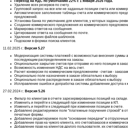
Переход на НДС по умолчанию 22% с 1 января 2026 года.
Удаление всех резервов по счету.
Групповой запрос на все или не заданные позиции счета или комме
Автоматическое заполнение таблицы счета или коммерческого пред
предложений.
Установка банка по умолчанию для клиентов, у которых заданы рекв
Создание коммерческого предложения из коммерческого предложен
Маркировка ответов на сообщения.
Цитирование ответа на сообщения по почте.
Удаление лишних файлов шаблонов.
Подсказки в формах поиска клиентов.
11.02.2025 г.:
Версия 5.27
Модернизация системы платежей с возможностью внесения суммы а
последующим распределением на заказы.
Опциональное закрытие счетов при отправке из него позиции в заказ
Возможность изменения НДС на весь счет.
Расчет конверсии по коммерческим предложениям - счетам - заказам
Опционально поле назначение в заказе обязательно к выбору.
Опционально поле распределние в заказе обязательно к выбору.
Исплравление ошибок и допработка системы добавлении доступа к к
27.02.2024 г.:
Версия 5.26
Фильтр по клиентам в отчете зарезервированных позиций на складе.
Изменить и перейти к следующей при изменении позиции в КП.
Изменить и перейти к следующей при изменении позиции в счете.
Добавлено редактируемое поле "платежные поручения строкой" в о
печатные формы.
Добавлено редактируемое поле "основание передачи" в отгрузочны
Добавление прав на чужого клиента, его счетов/заказов и коммерчес
Добавление прав на клиентов другого пользователя, их счетов/зака