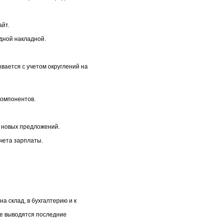
айт.
дной накладной.
вается с учетом округлений на
компонентов.
е новых предложений.
чета зарплаты.
а склад, в бухгалтерию и к
те выводятся последние