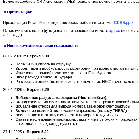
Более подробно о CRM системах и WEB технологиях можно прочитать в р
» Презентация:
Презентация PowerPoint с видеороликами работы в системе:
ICDBS.pptx
Ознакомиться с полнофункциональной версией вы можете
здесь
(использу
для входа).
» Новые функциональные возможности:
08.07.2026 г.:
Версия 5.30
Поле GTIN в списке на отгрузку.
Вывод тнвэд и необходимость маркировки при вводе ответов на запр
Изменение позиций в счетах заказах по ID из буфера.
Ввод расходв в заказ из буфера.
Реализация опции "не использовать округление НДС" в счетах для дв
20.04.2026 г.:
Версия 5.29
Добавление раздела маркировка (Честный Знак).
Вывод сообщения если в валютном счете есть строка с нулевой сумм
Добавление строки для вывода номера авансовой счет фактуры.
Выделение позиций подлежащих маркировки (по коду ТНВЭД).
Добавление в карточку компонента номера ОКПД2 и GTIN.
Cвязь и наследование маркироки: заказ > лист отгрузки > приходная
расходная накладная (документы).
27.11.2025 г.:
Версия 5.28