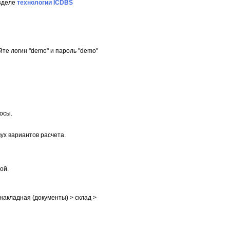
азделе
технологии ICDBS
йте логин "demo" и пароль "demo"
осы.
ух вариантов расчета.
ой.
 накладная (документы) > склад >