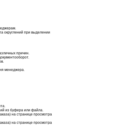
неджерам.
та округлений при выделении
азличных причин.
документооборот.
ов.
ия менеджера.
та.
ний из буфера или файла.
заказа) на странице просмотра
заказа) на странице просмотра