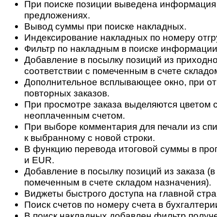
При поиске позиции выведена информация
предложениях.
Вывод суммы при поиске накладных.
Индексирование накладных по номеру отгр
Фильтр по накладным в поиске информации 
Добавление в посылку позиций из приходно
соответствии с помеченным в счете складо
Дополнительное всплывающее окно, при о
повторных заказов.
При просмотре заказа выделяются цветом с
неоплаченным счетом.
При выборе комментария для печали из спи
к выбранному с новой строки.
В функцию перевода итоговой суммы в пр
и EUR.
Добавление в посылку позиций из заказа (в
помеченным в счете складом назначения).
Виджеты быстрого доступа на главной стра
Поиск счетов по номеру счета в бухгалтери
В поиск накладных добавлен фильтр получ