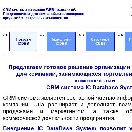
CRM система на основе WEB технологий.
Предназначена для компаний, занимающихся
продажей электронных компонентов.
» 1.
» 2.
» 3.
» 4.
Новости
Технологии
Структура
П
ICDBS
ICDBS
ICDBS
Предлагаем готовое решение организации
для компаний, занимающихся торговле
компонентами:
CRM система IC Database Sys
CRM система является составной частью инф
компании. Она расширяет и дополняет возм
продажами и маркетингом, а также обе
коммерческой деятельности предприятия.
Внедрение IC DataBase System позволит 