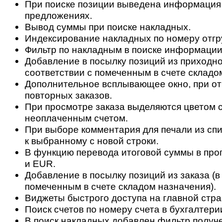
При поиске позиции выведена информация
предложениях.
Вывод суммы при поиске накладных.
Индексирование накладных по номеру отгр
Фильтр по накладным в поиске информации 
Добавление в посылку позиций из приходно
соответствии с помеченным в счете складо
Дополнительное всплывающее окно, при о
повторных заказов.
При просмотре заказа выделяются цветом с
неоплаченным счетом.
При выборе комментария для печали из спи
к выбранному с новой строки.
В функцию перевода итоговой суммы в пр
и EUR.
Добавление в посылку позиций из заказа (в
помеченным в счете складом назначения).
Виджеты быстрого доступа на главной стра
Поиск счетов по номеру счета в бухгалтери
В поиск накладных добавлен фильтр получ