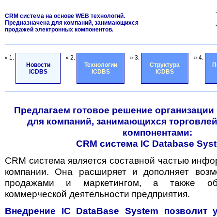
CRM система на основе WEB технологий.
Предназначена для компаний, занимающихся
продажей электронных компонентов.
» 1.
» 2.
» 3.
» 4.
Новости
Технологии
Структура
П
ICDBS
ICDBS
ICDBS
Предлагаем готовое решение организации
для компаний, занимающихся торговле
компонентами:
CRM система IC Database Sys
CRM система является составной частью инф
компании. Она расширяет и дополняет возм
продажами и маркетингом, а также обе
коммерческой деятельности предприятия.
Внедрение IC DataBase System позволит 