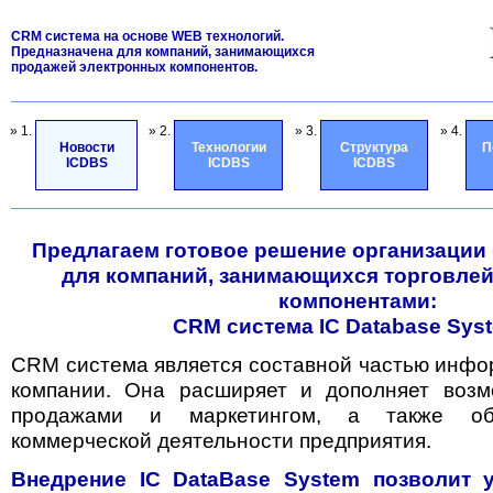
CRM система на основе WEB технологий.
Предназначена для компаний, занимающихся
продажей электронных компонентов.
» 1.
» 2.
» 3.
» 4.
Новости
Технологии
Структура
П
ICDBS
ICDBS
ICDBS
Предлагаем готовое решение организации
для компаний, занимающихся торговле
компонентами:
CRM система IC Database Sys
CRM система является составной частью инф
компании. Она расширяет и дополняет возм
продажами и маркетингом, а также обе
коммерческой деятельности предприятия.
Внедрение IC DataBase System позволит 