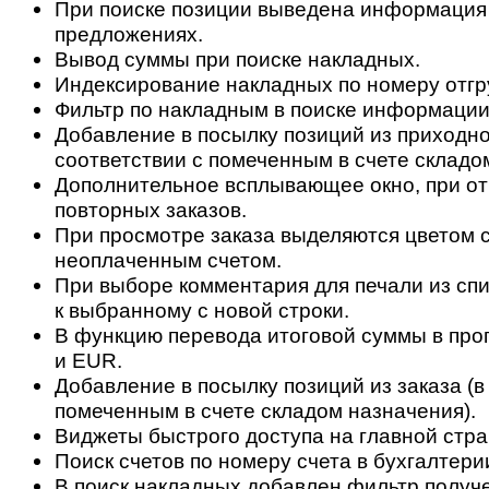
При поиске позиции выведена информация
предложениях.
Вывод суммы при поиске накладных.
Индексирование накладных по номеру отгр
Фильтр по накладным в поиске информации 
Добавление в посылку позиций из приходно
соответствии с помеченным в счете складо
Дополнительное всплывающее окно, при о
повторных заказов.
При просмотре заказа выделяются цветом с
неоплаченным счетом.
При выборе комментария для печали из спи
к выбранному с новой строки.
В функцию перевода итоговой суммы в пр
и EUR.
Добавление в посылку позиций из заказа (в
помеченным в счете складом назначения).
Виджеты быстрого доступа на главной стра
Поиск счетов по номеру счета в бухгалтери
В поиск накладных добавлен фильтр получ