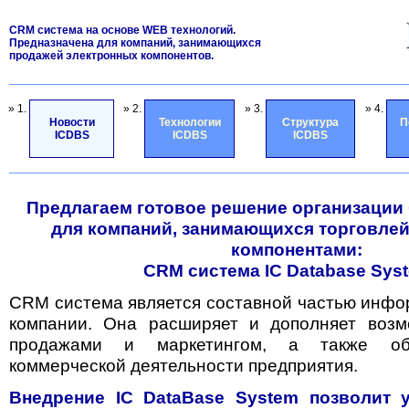
CRM система на основе WEB технологий.
Предназначена для компаний, занимающихся
продажей электронных компонентов.
» 1.
» 2.
» 3.
» 4.
Новости
Технологии
Структура
П
ICDBS
ICDBS
ICDBS
Предлагаем готовое решение организации
для компаний, занимающихся торговле
компонентами:
CRM система IC Database Sys
CRM система является составной частью инф
компании. Она расширяет и дополняет возм
продажами и маркетингом, а также обе
коммерческой деятельности предприятия.
Внедрение IC DataBase System позволит 