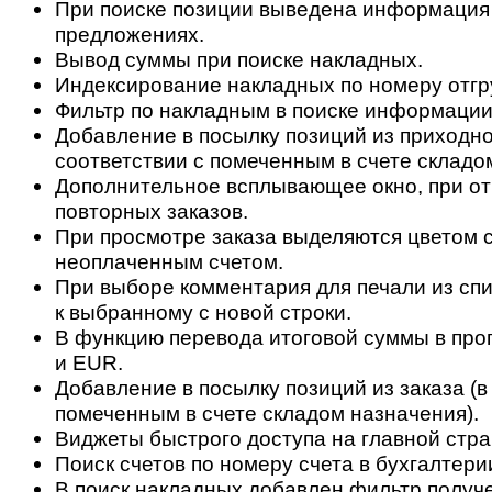
При поиске позиции выведена информация
предложениях.
Вывод суммы при поиске накладных.
Индексирование накладных по номеру отгр
Фильтр по накладным в поиске информации 
Добавление в посылку позиций из приходно
соответствии с помеченным в счете складо
Дополнительное всплывающее окно, при о
повторных заказов.
При просмотре заказа выделяются цветом с
неоплаченным счетом.
При выборе комментария для печали из спи
к выбранному с новой строки.
В функцию перевода итоговой суммы в пр
и EUR.
Добавление в посылку позиций из заказа (в
помеченным в счете складом назначения).
Виджеты быстрого доступа на главной стра
Поиск счетов по номеру счета в бухгалтери
В поиск накладных добавлен фильтр получ